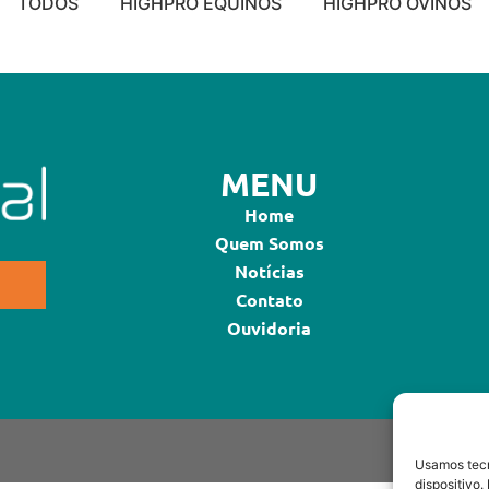
TODOS
HIGHPRO EQUINOS
HIGHPRO OVINOS
MENU
Home
Quem Somos
Notícias
Contato
Ouvidoria
Usamos tecn
dispositivo