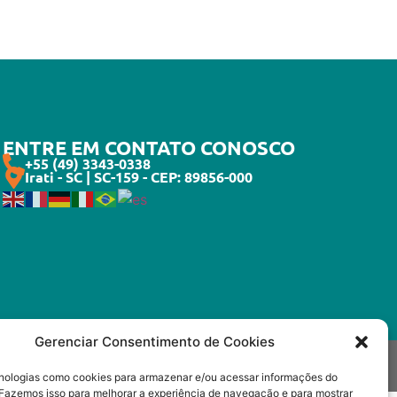
ENTRE EM CONTATO CONOSCO
+55 (49) 3343-0338
Irati - SC | SC-159 - CEP: 89856-000
Gerenciar Consentimento de Cookies
© 2023 Nutrivital CNPJ: 10.310.962/0001-09
Todos os direitos reservados
ologias como cookies para armazenar e/ou acessar informações do
. Fazemos isso para melhorar a experiência de navegação e para mostrar