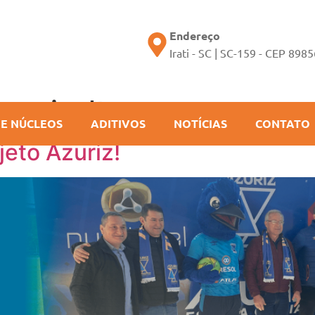
Endereço
Irati - SC | SC-159 - CEP 898
smaisalto
 E NÚCLEOS
ADITIVOS
NOTÍCIAS
CONTATO
jeto Azuriz!